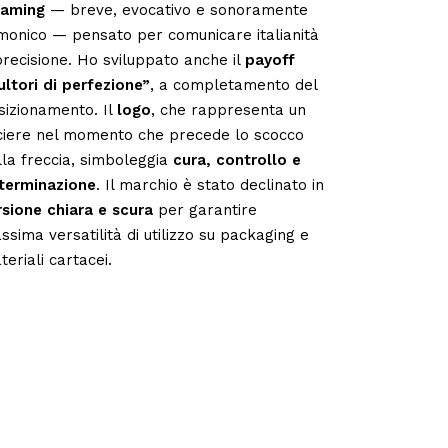
naming
— breve, evocativo e sonoramente
monico — pensato per comunicare italianità
precisione. Ho sviluppato anche il
payoff
ultori di perfezione”
, a completamento del
sizionamento. Il
logo
, che rappresenta un
ciere nel momento che precede lo scocco
lla freccia, simboleggia
cura, controllo e
terminazione
. Il marchio è stato declinato in
rsione chiara e scura
per garantire
ssima versatilità di utilizzo su packaging e
teriali cartacei.