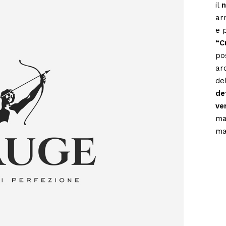
il
ar
e 
“C
po
ar
de
de
ve
ma
ma